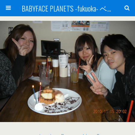
BABYFACE PLANET'S -fukuoka- ベビーフェイスプラネッツ 福岡(ベビフェ福岡)