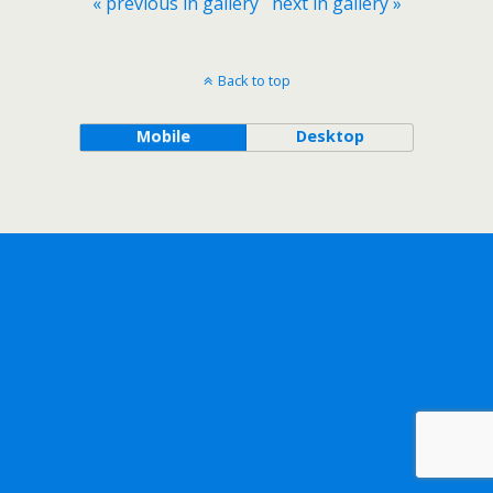
« previous in gallery
next in gallery »
Back to top
Mobile
Desktop