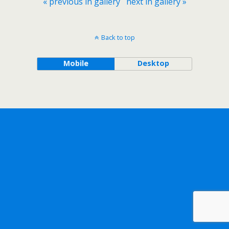
« previous in gallery
next in gallery »
Back to top
Mobile
Desktop