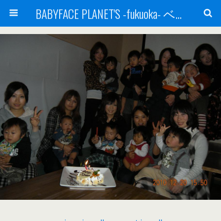
BABYFACE PLANET'S -fukuoka- ベビーフェイスプラネッツ 福岡(ベビフェ福岡)