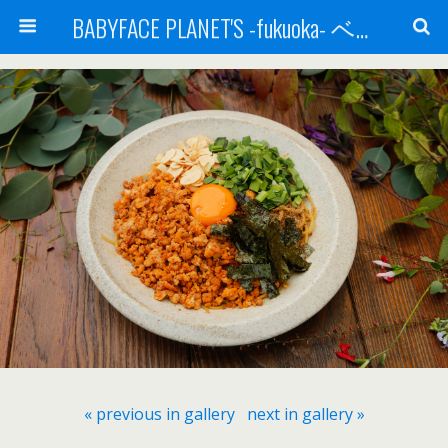
BABYFACE PLANET'S -fukuoka- ベビーフェイスプラネッツ 福岡(ベビフェ福岡)
« previous in gallery
next in gallery »