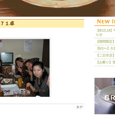
様７１卓
【8/13,
らせ
【期間限定】
【6/1〜】
【二日市店】
【お断り】
タグ: