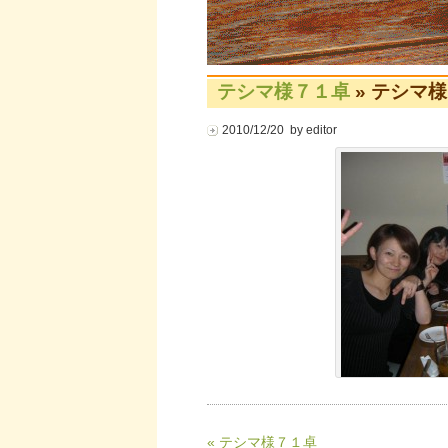
テシマ様７１卓
» テシマ
2010/12/20 by editor
« テシマ様７１卓