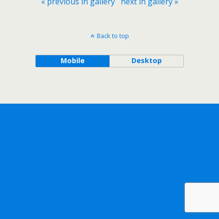
« previous in gallery
next in gallery »
Back to top
Mobile
Desktop