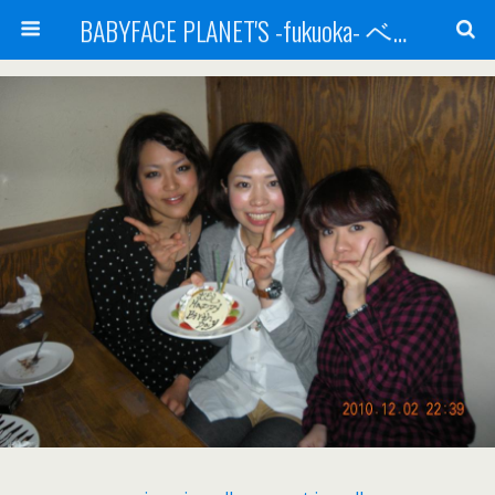
BABYFACE PLANET'S -fukuoka- ベビーフェイスプラネッツ 福岡(ベビフェ福岡)