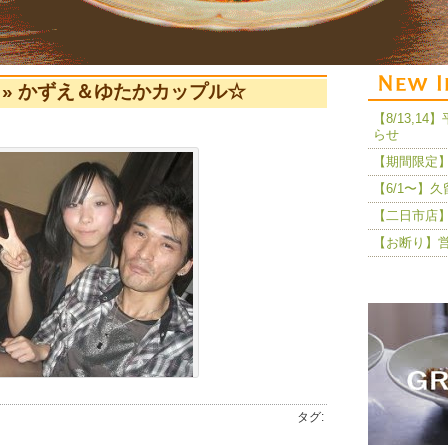
» かずえ＆ゆたかカップル☆
【8/13,
らせ
【期間限定】
【6/1〜】
【二日市店】
【お断り】
タグ: