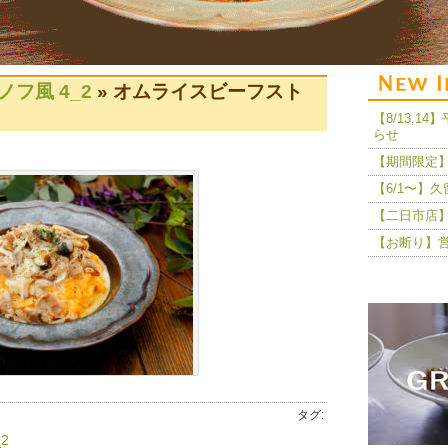
フ風 4_2
» オムライスビーフスト
【8/13,
らせ
【期間限定】
【6/1〜】
【二日市店】
【お断り】
タグ:
2