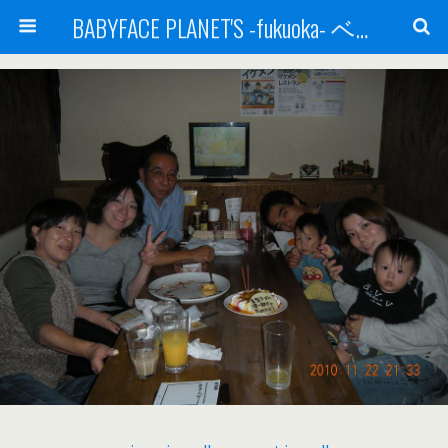
BABYFACE PLANET'S -fukuoka- ベビーフェイスプラネッツ 福岡(ベビフェ福岡)