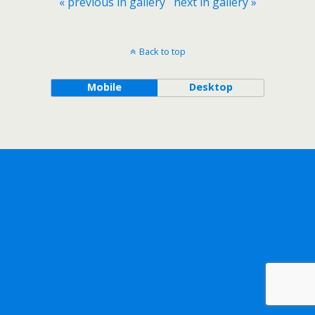
« previous in gallery
next in gallery »
Back to top
Mobile
Desktop