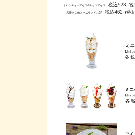
税込528
(税抜
ミルクティーアイス&チョコアイス
税込462
(税抜 
黒蜜きな粉とバニラアイス2P
ミニ
Mini pa
各 税
ミニ
Mini pa
各 
アイ