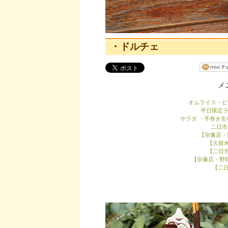
・ドルチェ
メ
オムライス・ピ
平日限定
サラダ ・手巻き生
二日市
【宗像店・
【久留
【二日
【宗像店・野
【二