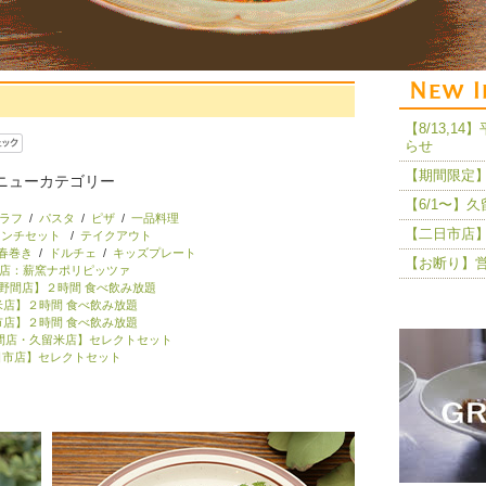
【8/13,
らせ
【期間限定】
ニューカテゴリー
【6/1〜】
ラフ
/
パスタ
/
ピザ
/
一品料理
【二日市店】
ランチセット
/
テイクアウト
春巻き
/
ドルチェ
/
キッズプレート
【お断り】
店：薪窯ナポリピッツァ
野間店】２時間 食べ飲み放題
米店】２時間 食べ飲み放題
市店】２時間 食べ飲み放題
間店・久留米店】セレクトセット
日市店】セレクトセット