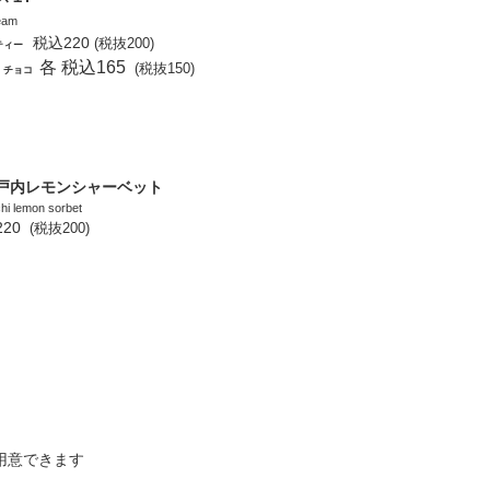
eam
税込220
(税抜200)
ティー
各 税込165
(税抜150)
/ チョコ
戸内レモンシャーベット
hi lemon sorbet
220
(税抜200)
用意できます