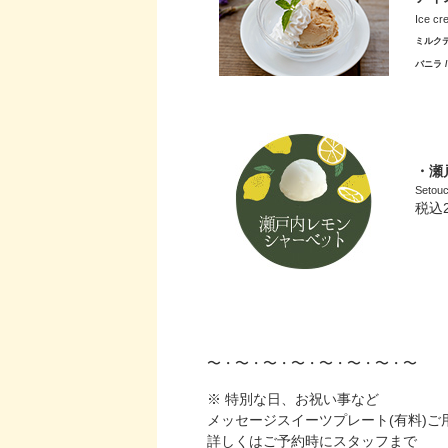
Ice cr
ミルク
バニラ 
・瀬
Setouc
税込
〜・〜・〜・〜・〜・〜・〜・〜
※ 特別な日、お祝い事など
メッセージスイーツプレート(有料)ご
詳しくはご予約時にスタッフまで