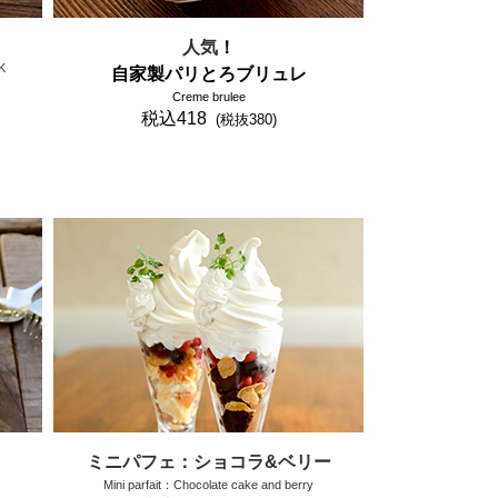
人気
！
K
自家製パリとろブリュレ
Creme brulee
税込418
(税抜380)
ミニパフェ：ショコラ
&ベリー
Mini parfait：Chocolate cak
e and berry