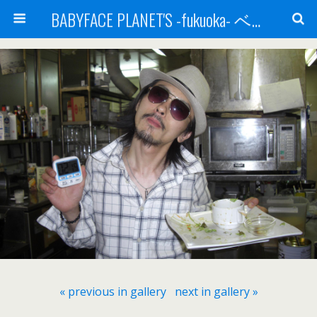
BABYFACE PLANET'S -fukuoka- ベビーフェイスプラネッツ 福岡(ベビフェ福岡)
« previous in gallery
next in gallery »