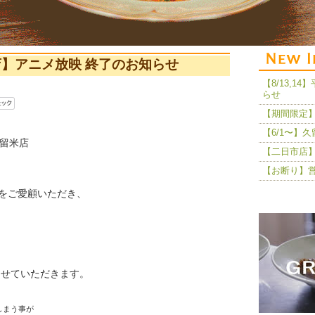
店】アニメ放映 終了のお知らせ
【8/13,
らせ
【期間限定】
【6/1〜】
久留米店
【二日市店】
【お断り】
をご愛顧いただき、
させていただきます。
しまう事が