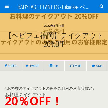
BABYFACE PLANET'S -fukuoka- ベビーフェイスプラネッツ 福岡(ベビフェ福岡)
2022年3月14日
【ベビフェ福岡】テイクアウト
20%OFF
Share
Tweet
Pin
Mail
SMS
\ お料理のテイクアウトのみをご利用のお客様限定 /
お料理テイクアウト
20％OFF！