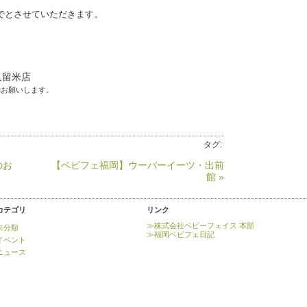
でとさせていただきます。
 久留米店
約お願いします。
タグ:
のお
【ベビフェ福岡】ウーバーイーツ・出前
館 »
カテゴリ
リンク
≫株式会社ベビーフェイス 本部
未分類
≫福岡ベビフェ日記
イベント
ニュース