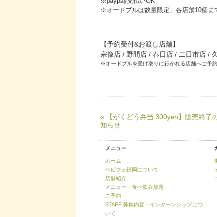
※paypay支払いOK
※オードブルは数量限定、各店舗10個ま
【予約受付&お渡し店舗】
宗像店 / 野間店 / 春日店 / 二日市店 /
※オードブルを受け取りに行かれる店舗へご予
« 【がくどう弁当 300yen】販売終了
知らせ
メニュー
ホーム
ベビフェ福岡について
店舗紹介
メニュー・食べ飲み放題
ご予約
STAFF 募集内容・インターンシップにつ
いて