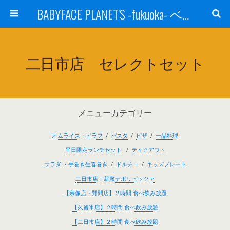
BABYFACE PLANET'S -fukuoka- ベビーフェイスプラネッツ 福岡(ベビフェ福岡)
二日市店 セレクトセット
メニューカテゴリー
オムライス・ピラフ
/
パスタ
/
ピザ
/
一品料理
平日限定ランチセット
/
テイクアウト
サラダ ・手巻き生春巻き
/
ドルチェ
/
キッズプレート
二日市店：薪窯ナポリピッツァ
【宗像店・野間店】２時間 食べ飲み放題
【久留米店】２時間 食べ飲み放題
【二日市店】２時間 食べ飲み放題